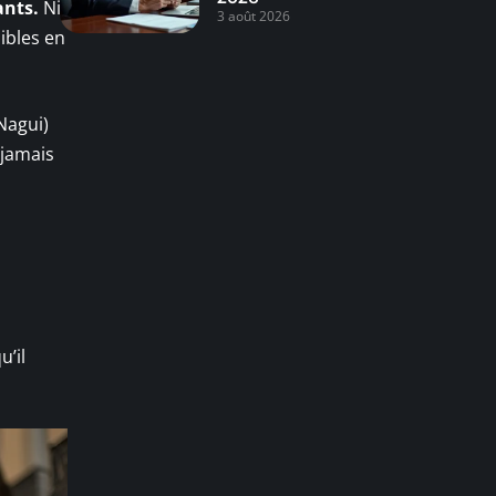
ants.
Ni
3 août 2026
sibles en
Nagui)
 jamais
u’il