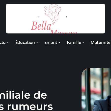
ctu
Éducation
Enfant
Famille
Maternité
miliale de
es rumeurs