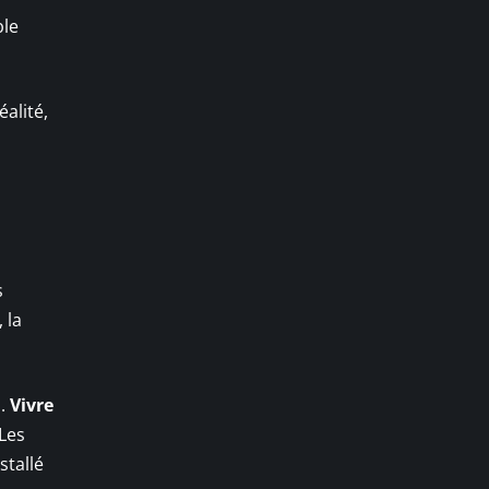
ble
alité,
s
 la
n.
Vivre
Les
stallé