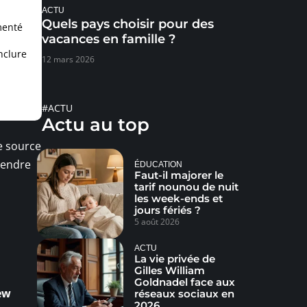
ACTU
Quels pays choisir pour des
menté
vacances en famille ?
nclure
12 mars 2026
#ACTU
Actu au top
e source
prendre
ÉDUCATION
Faut-il majorer le
tarif nounou de nuit
les week-ends et
jours fériés ?
5 août 2026
ACTU
La vie privée de
Gilles William
Goldnadel face aux
ew
réseaux sociaux en
2026