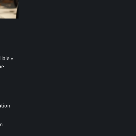
-
iale »
ne
ution
on