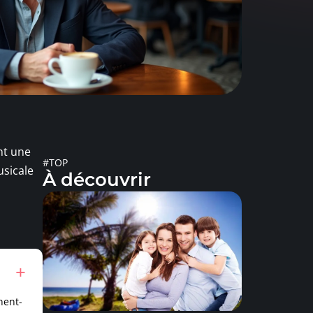
nt une
#TOP
usicale
À découvrir
nent-