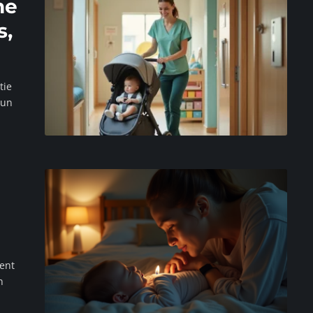
he
s,
tie
 un
tent
n