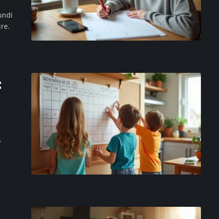
undi
re.
:
s