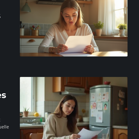
s
es
x
uelle