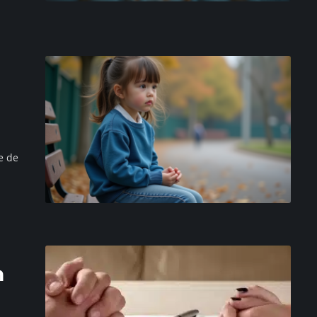
e de
n