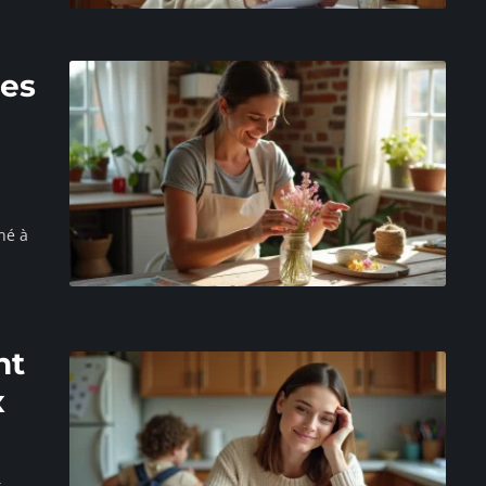
des
né à
nt
x