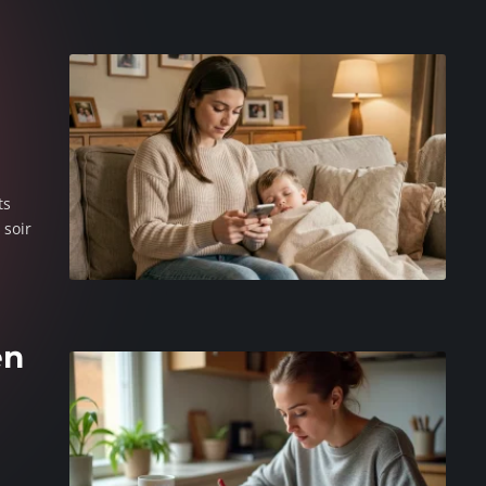
ts
soir
en