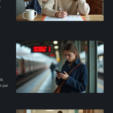
6
,
lé,
e par