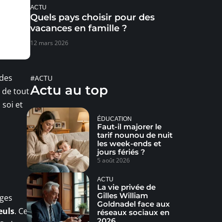
ACTU
Quels pays choisir pour des
vacances en famille ?
12 mars 2026
udes
#ACTU
Actu au top
s de tout
 soi et
ÉDUCATION
Faut-il majorer le
tarif nounou de nuit
les week-ends et
jours fériés ?
5 août 2026
ACTU
La vie privée de
Gilles William
nges
Goldnadel face aux
euls
. Ce
réseaux sociaux en
2026