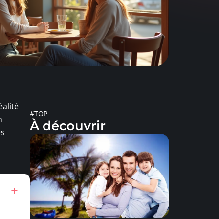
éalité
#TOP
n
À découvrir
es