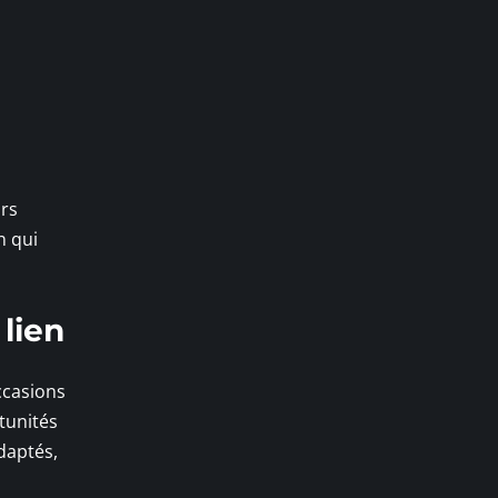
ors
n qui
 lien
ccasions
rtunités
adaptés,