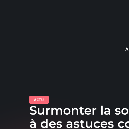
A
ACTU
Surmonter la so
à des astuces c