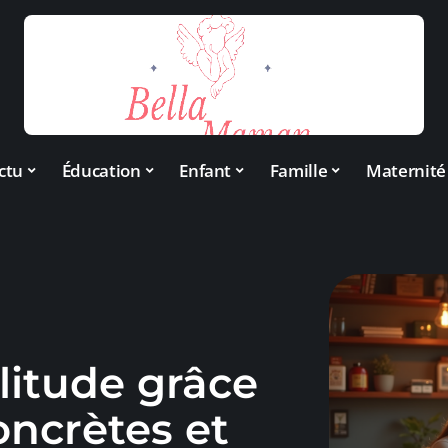
ctu
Éducation
Enfant
Famille
Maternité
litude grâce
oncrètes et