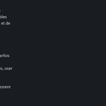
e
bles
 et de
arfois
és, oser
estent