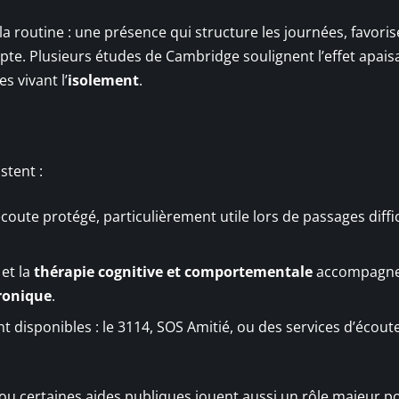
a routine : une présence qui structure les journées, favoris
mpte. Plusieurs études de Cambridge soulignent l’effet apais
 vivant l’
isolement
.
stent :
oute protégé, particulièrement utile lors de passages diffic
et la
thérapie cognitive et comportementale
accompagn
ronique
.
nt disponibles : le 3114, SOS Amitié, ou des services d’écout
, ou certaines aides publiques jouent aussi un rôle majeur p