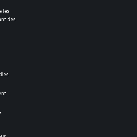
e les
ant des
iles
ent
e
our