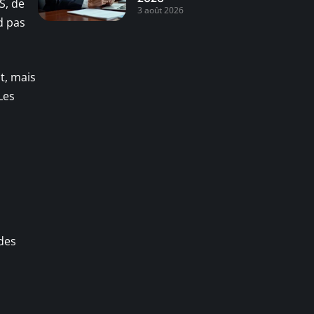
S, de
3 août 2026
d pas
t, mais
Les
 des