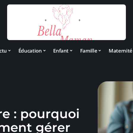
ctu
Éducation
Enfant
Famille
Maternité
re : pourquoi
mment gérer