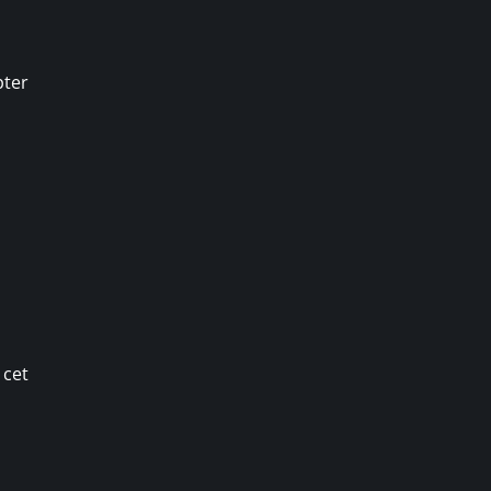
pter
 cet