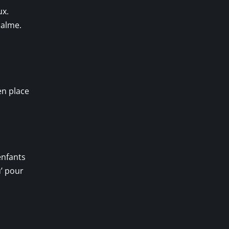
ux.
calme.
en place
enfants
u’ pour