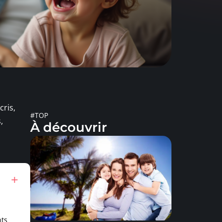
cris,
#TOP
,
À découvrir
nts