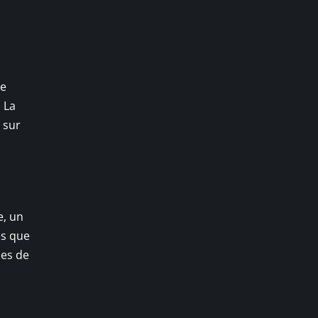
ne
 La
 sur
e, un
es que
ses de