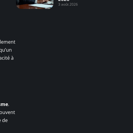
3 août 2026
llement
squ’un
acité à
isme
.
souvent
e de