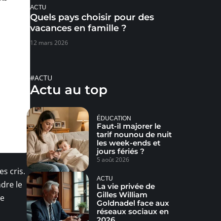
ACTU
Quels pays choisir pour des
vacances en famille ?
12 mars 2026
#ACTU
Actu au top
ÉDUCATION
Faut-il majorer le
tarif nounou de nuit
les week-ends et
jours fériés ?
5 août 2026
s cris.
ACTU
dre le
La vie privée de
Gilles William
de
Goldnadel face aux
réseaux sociaux en
2026