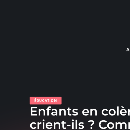
A
ÉDUCATION
Enfants en colè
crient-ils ? Co