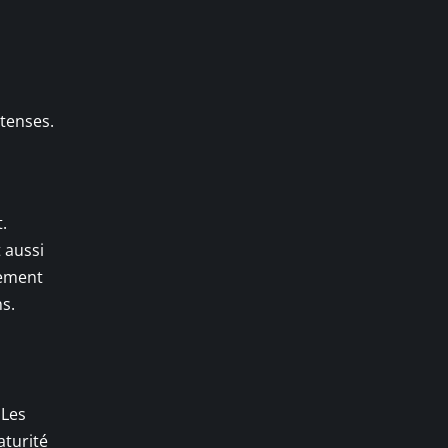
ntenses.
.
 aussi
nement
s.
 Les
aturité