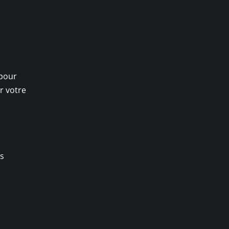
 pour
r votre
s