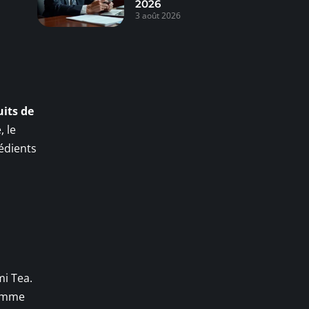
2026
3 août 2026
its de
 le
rédients
i Tea.
comme