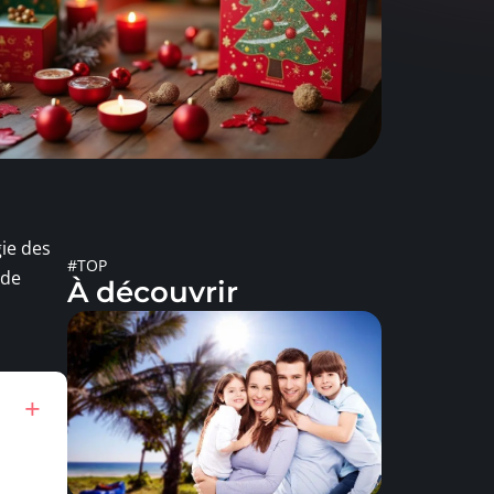
ie des
#TOP
 de
À découvrir