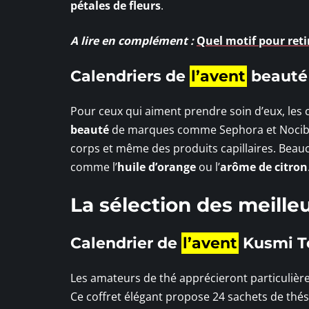
pétales de fleurs
.
A lire en complément :
Quel motif pour retir
Calendriers de
l’avent
beauté
Pour ceux qui aiment prendre soin d’eux, les 
beauté
de marques comme Sephora et Nocibé. 
corps et même des produits capillaires. Beauco
comme l’
huile d’orange
ou l’
arôme de citron
La sélection des meille
Calendrier de
l’avent
Kusmi T
Les amateurs de thé apprécieront particuliè
Ce coffret élégant propose 24 sachets de thé