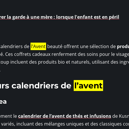
er la garde à une mère : lorsque l'enfant est en péril
calendriers de
l’Avent
beauté offrent une sélection de
produ
Ces coffrets cadeaux renferment des soins pour le visage,
up incluent des produits bio et naturels, utilisant des ing
.
urs calendriers de
l’avent
ea
rement le
calendrier de l’avent de thés et infusions
de Kusm
s variés, incluant des mélanges uniques et des classiques 