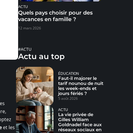
ACTU
Quels pays choisir pour des
vacances en famille ?
12 mars 2026
#ACTU
Actu au top
ÉDUCATION
Faut-il majorer le
tarif nounou de nuit
les week-ends et
jours fériés ?
5 août 2026
Les
ACTU
re,
La vie privée de
optez
Gilles William
Goldnadel face aux
e
et les
réseaux sociaux en