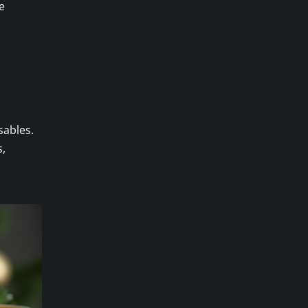
e
ables.
s,